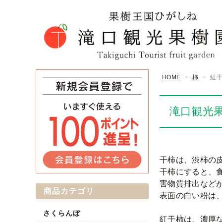
HOME
柿
紅
滝口観光
干柿は、渋柿の
干柿にすると、
害物質排出など
商品カテゴリ
表面の白い粉は
さくらんぼ
紅干柿は、濃厚