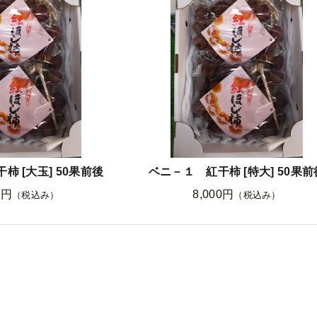
柿 [大玉] 50果前後
ベニ－１ 紅干柿 [特大] 50果前
0円
8,000円
（税込み）
（税込み）