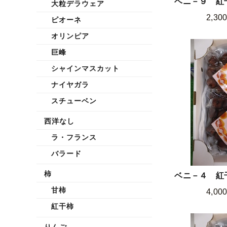
ベニ－９ 紅干
大粒デラウェア
2,30
ピオーネ
オリンピア
巨峰
シャインマスカット
ナイヤガラ
スチューベン
西洋なし
ラ・フランス
バラード
柿
ベニ－４ 紅干
甘柿
4,00
紅干柿
りんご