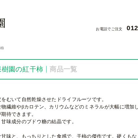
012
お電話でご注文
干柿
果樹園の紅干柿
商品一覧
皮をむいて自然乾燥させたドライフルーツです。
食物繊維やβカロテン、カリウムなどのミネラルが大幅に増加
が期待できます。
、甘味成分のブドウ糖の結晶です。
な甘味と、もっちりとした食感で、干柿の傑作です。硬くもな