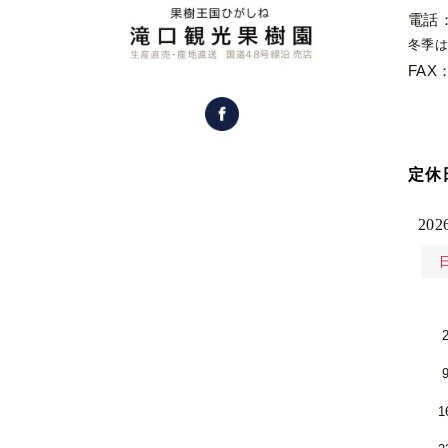
電話
冬季は
FAX：
定休
20
1