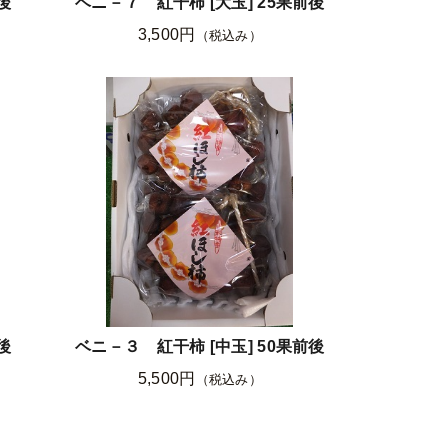
後
ベニ－７ 紅干柿 [大玉] 25果前後
3,500円
（税込み）
後
ベニ－３ 紅干柿 [中玉] 50果前後
5,500円
（税込み）