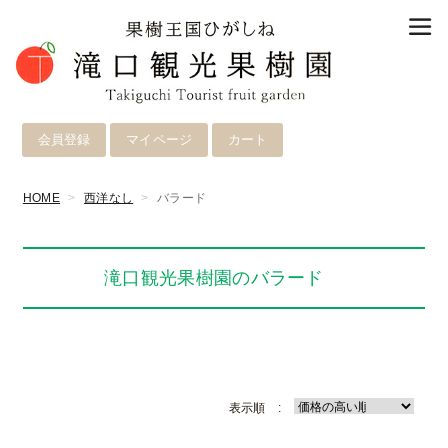
会員登録
マイページ
カート
HOME
西洋なし
バラード
滝口観光果樹園のバラード
表示順 :