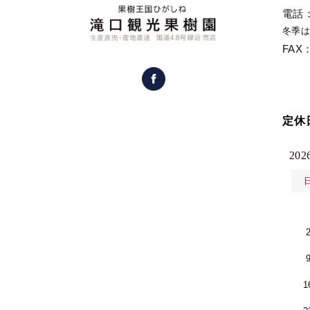
電話
冬季は
FAX：
定休
20
1