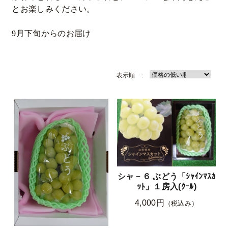
とお楽しみください。
9月下旬からのお届け
表示順 :
シャ－６ ぶどう「ｼｬｲﾝﾏｽｶ
ｯﾄ」１房入(ｸｰﾙ)
4,000円
（税込み）