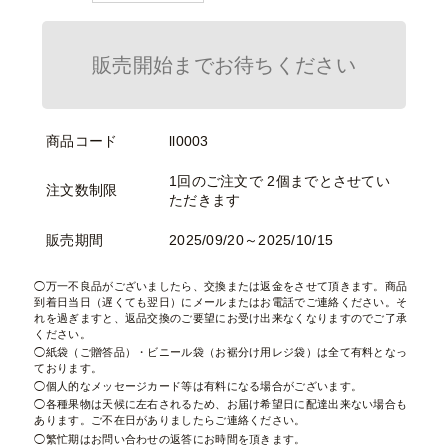
販売開始までお待ちください
商品コード
ll0003
1回のご注文で 2個までとさせてい
注文数制限
ただきます
販売期間
2025/09/20～2025/10/15
万一不良品がございましたら、交換または返金をさせて頂きます。商品
到着日当日（遅くても翌日）にメールまたはお電話でご連絡ください。そ
れを過ぎますと、返品交換のご要望にお受け出来なくなりますのでご了承
ください。
紙袋（ご贈答品）・ビニール袋（お裾分け用レジ袋）は全て有料となっ
ております。
個人的なメッセージカード等は有料になる場合がございます。
各種果物は天候に左右されるため、お届け希望日に配達出来ない場合も
あります。ご不在日がありましたらご連絡ください。
繁忙期はお問い合わせの返答にお時間を頂きます。