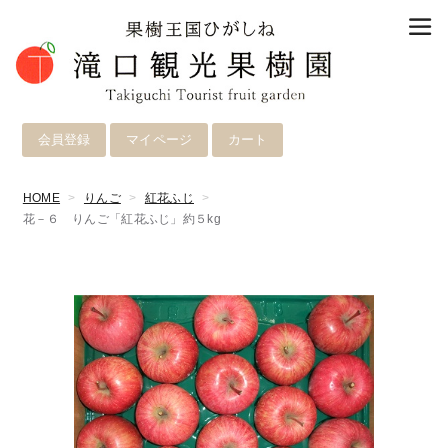
会員登録
マイページ
カート
HOME
りんご
紅花ふじ
花－６ りんご「紅花ふじ」約５kg