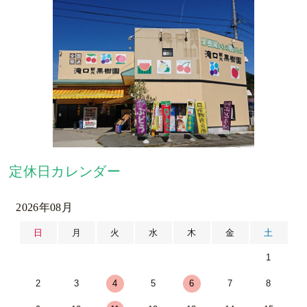
定休日カレンダー
2026年08月
日
月
火
水
木
金
土
1
2
3
4
5
6
7
8