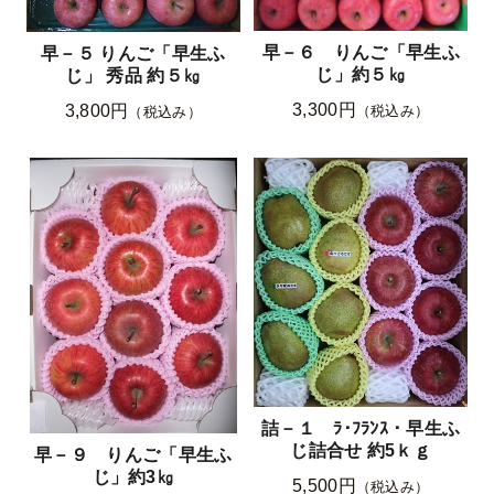
早－６ りんご「早生ふ
早－５ りんご「早生ふ
じ」約５㎏
じ」 秀品 約５㎏
3,300円
3,800円
（税込み）
（税込み）
詰－１ ﾗ･ﾌﾗﾝｽ・早生ふ
じ詰合せ 約5ｋｇ
早－９ りんご「早生ふ
じ」約3㎏
5,500円
（税込み）