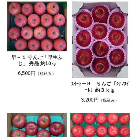
早－１ りんご「早生ふ
じ」 秀品 約10㎏
6,500円
（税込み）
ｽｲｰﾄ－９ りんご「ｼﾅﾉｽｲ
ｰﾄ」約３ｋｇ
3,200円
（税込み）