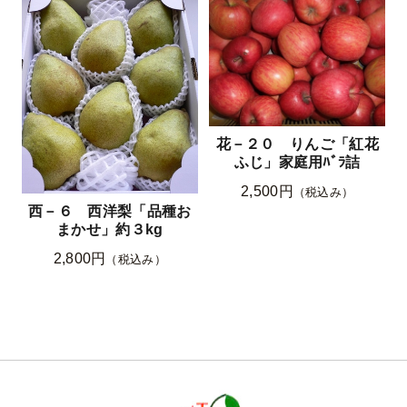
花－２０ りんご「紅花
ふじ」家庭用ﾊﾞﾗ詰
2,500円
（税込み）
西－６ 西洋梨「品種お
まかせ」約３kg
2,800円
（税込み）