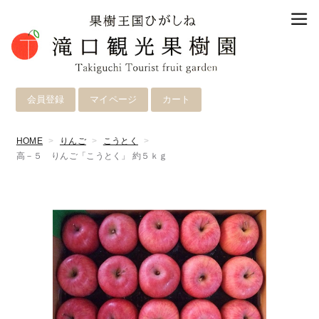
会員登録
マイページ
カート
HOME
りんご
こうとく
高－５ りんご「こうとく」 約５ｋｇ