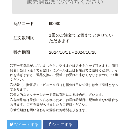
販売開始までお待ちください
商品コード
ll0080
1回のご注文で 2個までとさせてい
注文数制限
ただきます
販売期間
2024/10/11～2024/10/28
万一不良品がございましたら、交換または返金をさせて頂きます。商品
到着日当日（遅くても翌日）にメールまたはお電話でご連絡ください。そ
れを過ぎますと、返品交換のご要望にお受け出来なくなりますのでご了承
ください。
紙袋（ご贈答品）・ビニール袋（お裾分け用レジ袋）は全て有料となっ
ております。
個人的なメッセージカード等は有料になる場合がございます。
各種果物は天候に左右されるため、お届け希望日に配達出来ない場合も
あります。ご不在日がありましたらご連絡ください。
繁忙期はお問い合わせの返答にお時間を頂きます。
ツイートする
シェアする