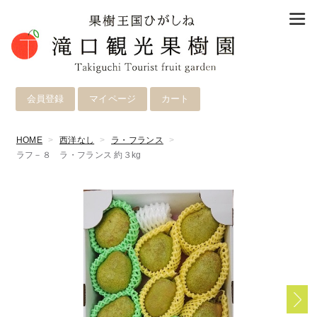
会員登録
マイページ
カート
HOME
西洋なし
ラ・フランス
ラフ－８ ラ・フランス 約３kg