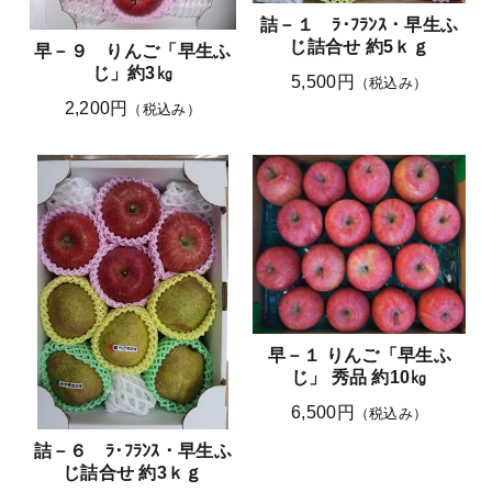
詰－１ ﾗ･ﾌﾗﾝｽ・早生ふ
じ詰合せ 約5ｋｇ
早－９ りんご「早生ふ
じ」約3㎏
5,500円
（税込み）
2,200円
（税込み）
早－１ りんご「早生ふ
じ」 秀品 約10㎏
6,500円
（税込み）
詰－６ ﾗ･ﾌﾗﾝｽ・早生ふ
じ詰合せ 約3ｋｇ