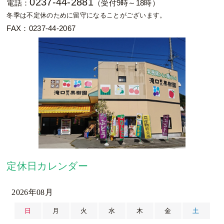
0237-44-2881
電話：
（受付9時～18時）
冬季は不定休のために留守になることがございます。
FAX：0237-44-2067
定休日カレンダー
2026年08月
日
月
火
水
木
金
土