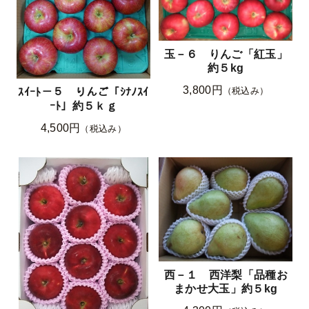
玉－６ りんご「紅玉」
約５kg
3,800円
（税込み）
ｽｲｰﾄ－５ りんご「ｼﾅﾉｽｲ
ｰﾄ」約５ｋｇ
4,500円
（税込み）
西－１ 西洋梨「品種お
まかせ大玉」約５kg