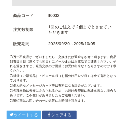
商品コード
ll0032
1回のご注文で 2個までとさせてい
注文数制限
ただきます
販売期間
2025/09/20～2025/10/05
万一不良品がございましたら、交換または返金をさせて頂きます。商品
到着日当日（遅くても翌日）にメールまたはお電話でご連絡ください。そ
れを過ぎますと、返品交換のご要望にお受け出来なくなりますのでご了承
ください。
紙袋（ご贈答品）・ビニール袋（お裾分け用レジ袋）は全て有料となっ
ております。
個人的なメッセージカード等は有料になる場合がございます。
各種果物は天候に左右されるため、お届け希望日に配達出来ない場合も
あります。ご不在日がありましたらご連絡ください。
繁忙期はお問い合わせの返答にお時間を頂きます。
ツイートする
シェアする