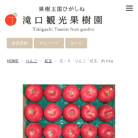
会員登録
マイページ
カート
HOME
りんご
紅玉
玉－５ りんご「紅玉」約５kg