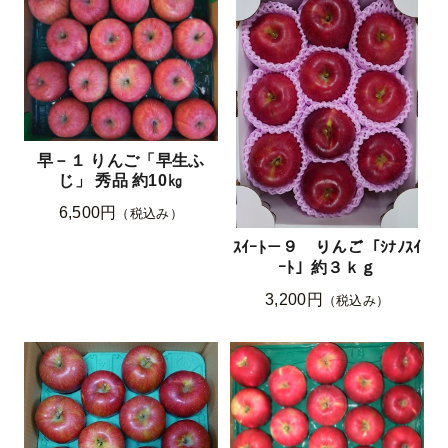
早－１ りんご「早生ふ
じ」 秀品 約10㎏
6,500円
（税込み）
ｽｲｰﾄ－９ りんご「ｼﾅﾉｽｲ
ｰﾄ」約３ｋｇ
3,200円
（税込み）