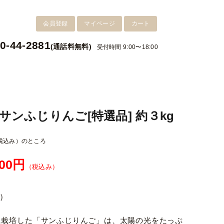
会員登録
マイページ
カート
0-44-2881
(通話料無料)
受付時間 9:00〜18:00
サンふじりんご[特選品] 約３kg
税込み）
のところ
300円
（税込み）
）
に栽培した「サンふじりんご」は、太陽の光をたっぷ