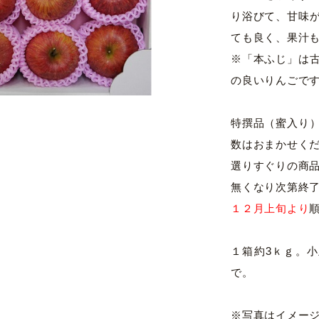
り浴びて、甘味
ても良く、果汁
※「本ふじ」は
の良いりんごで
特撰品（蜜入り
数はおまかせく
選りすぐりの商
無くなり次第終
１２月上旬より
１箱約3ｋｇ。小
で。
※写真はイメー