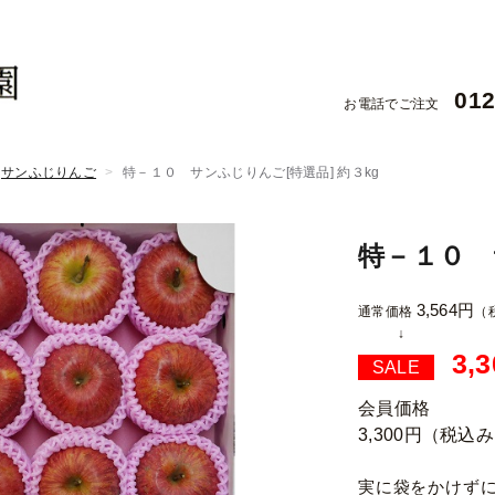
012
お電話でご注文
サンふじりんご
特－１０ サンふじりんご[特選品] 約３kg
特－１０ 
3,564円
通常価格
（
3,
SALE
会員価格
3,300円
（税込み
実に袋をかけず