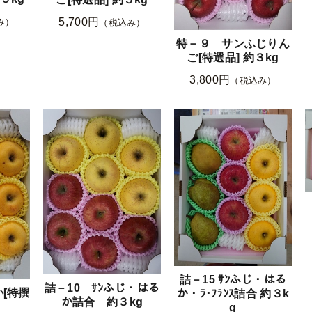
5,700円
み）
（税込み）
特－９ サンふじりん
ご[特選品] 約３kg
3,800円
（税込み）
詰－15 ｻﾝふじ・はる
詰－10 ｻﾝふじ・はる
[特撰
か・ﾗ･ﾌﾗﾝｽ詰合 約３k
か詰合 約３kg
g