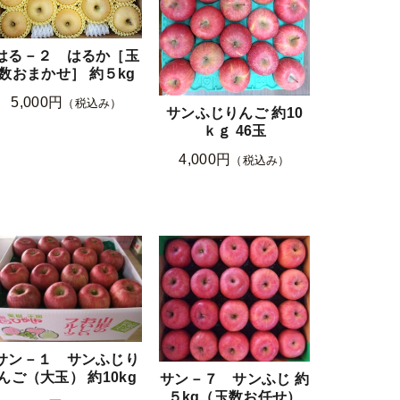
はる－２ はるか［玉
数おまかせ］ 約５kg
5,000円
（税込み）
サンふじりんご 約10
ｋｇ 46玉
4,000円
（税込み）
サン－１ サンふじり
んご（大玉） 約10kg
サン－７ サンふじ 約
５kg（玉数お任せ）