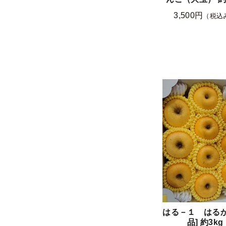
3,500円
（税込
はる－１ はるか
品] 約3kg