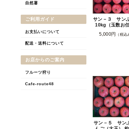
自然薯
ご利用ガイド
サン－３ サンふ
10kg（玉数お
お支払いについて
5,000円
（税込
配送・送料について
お店からのご案内
フルーツ狩り
Cafe-route48
サン－５ サン
んご（大玉） 約