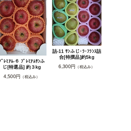
詰-11 ｻﾝふじ･ﾗ･ﾌﾗﾝｽ詰
合[特撰品]約5kg
ﾌﾟﾚﾐｱﾑ-６ ﾌﾟﾚﾐｱﾑｻﾝふ
6,300円
（税込み）
じ[特選品] 約３kg
4,500円
（税込み）