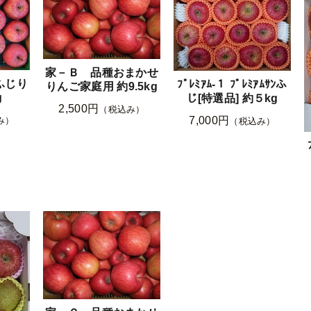
家－Ｂ 品種おまかせ
ふじり
ﾌﾟﾚﾐｱﾑ-１ ﾌﾟﾚﾐｱﾑｻﾝふ
りんご家庭用 約9.5kg
g
じ[特選品] 約５kg
2,500円
（税込み）
7,000円
み）
（税込み）