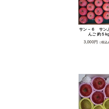
サン－６ サン
んご 約５k
3,000円
（税込