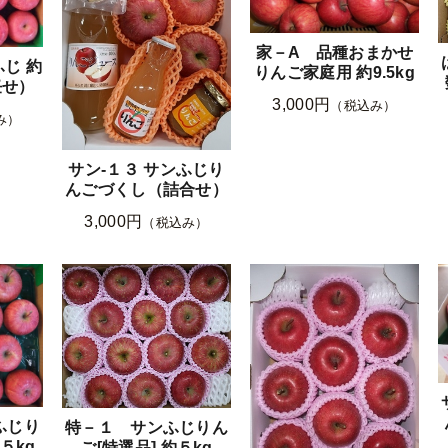
家－A 品種おまかせ
じ 約
りんご家庭用 約9.5kg
任せ）
3,000円
（税込み）
み）
サン-１３ サンふじり
んごづくし（詰合せ）
3,000円
（税込み）
ふじり
特－１ サンふじりん
５kg
ご[特選品] 約５kg