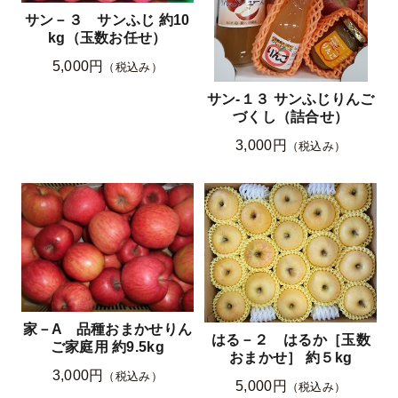
サン－３ サンふじ 約10
kg（玉数お任せ）
5,000円
（税込み）
サン-１３ サンふじりんご
づくし（詰合せ）
3,000円
（税込み）
家－A 品種おまかせりん
はる－２ はるか［玉数
ご家庭用 約9.5kg
おまかせ］ 約５kg
3,000円
（税込み）
5,000円
（税込み）