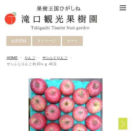
会員登録
マイページ
カート
HOME
りんご
サンふじりんご
サンふじりんご 約10ｋｇ 46玉