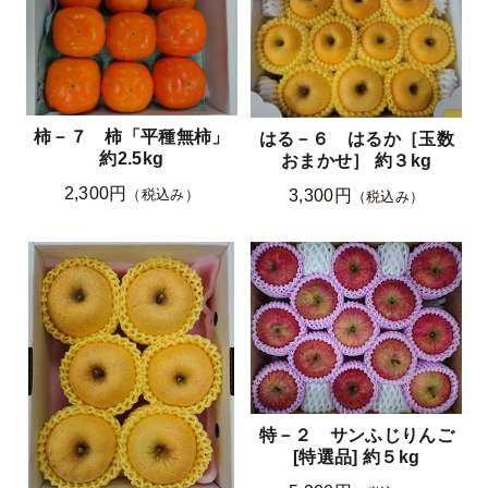
柿－７ 柿「平種無柿」
はる－６ はるか［玉数
約2.5kg
おまかせ］ 約３kg
2,300円
3,300円
（税込み）
（税込み）
特－２ サンふじりんご
[特選品] 約５kg