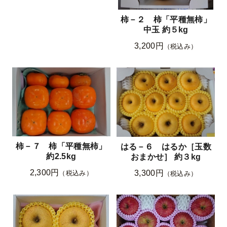
柿－２ 柿「平種無柿」
中玉 約５kg
3,200円
（税込み）
柿－７ 柿「平種無柿」
はる－６ はるか［玉数
約2.5kg
おまかせ］ 約３kg
2,300円
3,300円
（税込み）
（税込み）