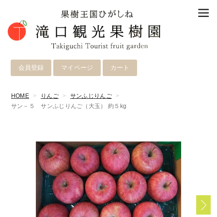
会員登録
マイページ
カート
HOME
りんご
サンふじりんご
サン－５ サンふじりんご（大玉） 約５kg