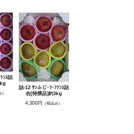
ﾌﾗﾝｽ詰
kg
詰-12 ｻﾝふじ･ﾗ･ﾌﾗﾝｽ詰
合[特撰品]約3kg
み）
4,300円
（税込み）