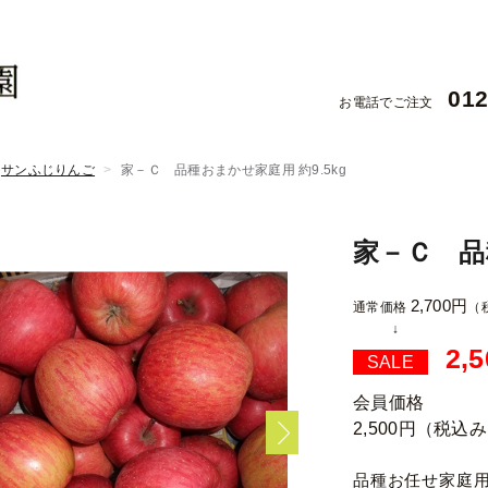
012
お電話でご注文
サンふじりんご
家－Ｃ 品種おまかせ家庭用 約9.5kg
家－Ｃ 品
2,700円
通常価格
（
2,
SALE
会員価格
2,500円
（税込み
品種お任せ家庭