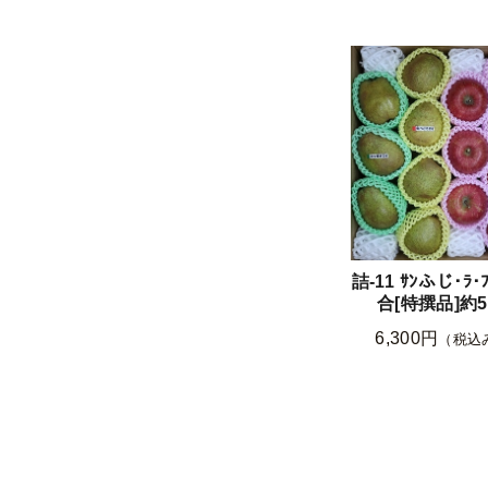
詰-11 ｻﾝふじ･ﾗ･
合[特撰品]約5
6,300円
（税込