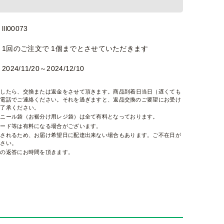
lll00073
1回のご注文で 1個までとさせていただきます
2024/11/20～2024/12/10
ましたら、交換または返金をさせて頂きます。商品到着日当日（遅くても
お電話でご連絡ください。それを過ぎますと、返品交換のご要望にお受け
ご了承ください。
ビニール袋（お裾分け用レジ袋）は全て有料となっております。
カード等は有料になる場合がございます。
右されるため、お届け希望日に配達出来ない場合もあります。ご不在日が
ださい。
せの返答にお時間を頂きます。