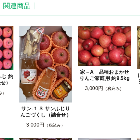
・関連商品
家－A 品種おまかせ
じ 約
りんご家庭用 約9.5kg
任せ）
3,000円
（税込み）
み）
サン-１３ サンふじり
んごづくし（詰合せ）
3,000円
（税込み）