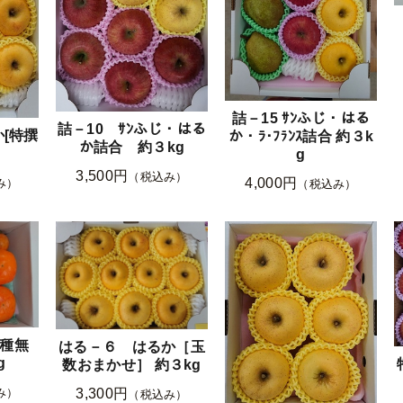
詰－15 ｻﾝふじ・はる
詰－10 ｻﾝふじ・はる
[特撰
か・ﾗ･ﾌﾗﾝｽ詰合 約３k
か詰合 約３kg
g
3,500円
（税込み）
4,000円
み）
（税込み）
種無
はる－６ はるか［玉
g
数おまかせ］ 約３kg
3,300円
み）
（税込み）