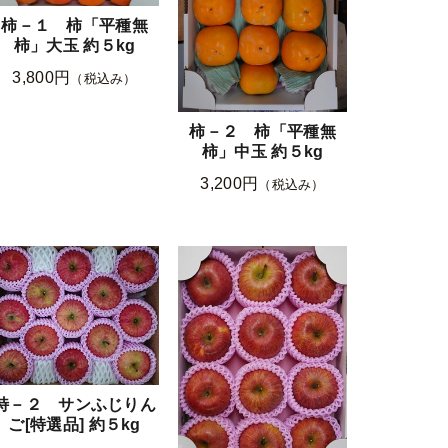
柿－１ 柿「平種無
柿」大玉 約５kg
3,800円
（税込み）
柿－２ 柿「平種無
柿」中玉 約５kg
3,200円
（税込み）
特－２ サンふじりん
ご[特選品] 約５kg