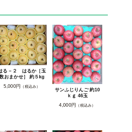
はる－２ はるか［玉
数おまかせ］ 約５kg
5,000円
（税込み）
サンふじりんご 約10
ｋｇ 46玉
4,000円
（税込み）