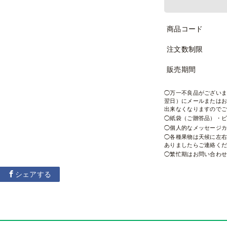
商品コード
注文数制限
販売期間
万一不良品がござい
翌日）にメールまたは
出来なくなりますので
紙袋（ご贈答品）・
個人的なメッセージ
各種果物は天候に左
ありましたらご連絡く
繁忙期はお問い合わ
シェアする